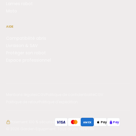
Lames robot
Moto
AIDE
Compatibilité abris
Livraison & SAV
Protéger son robot
Espace professionnel
Mentions légales
CGV
Politique de confidentialité
CGV
Politique de retour
Politique d'expédition
Paiement 100 % sécurisé
VISA
Pay
Pay
AMEX
© 2026 Garden Equipment. Tous droits réservés.