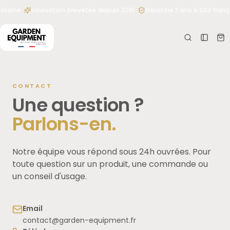
et
•
•
itaine
Innovation brevetée depuis 2010
Garantie 2 ans & SAV frança
passer
Votr
e
au
pani
contenu
er
Votre
panier
CONTACT
est
Une question ?
vide
Aucun
Parlons-en.
Tapez votre besoin : « abri pour Husqvarna 305 », «
produit
lames Worx », « lève-tondeuse 500 kg »…
pour le
moment
Notre équipe vous répond sous 24h ouvrées. Pour
toute question sur un produit, une commande ou
un conseil d'usage.
Email
contact@garden-equipment.fr