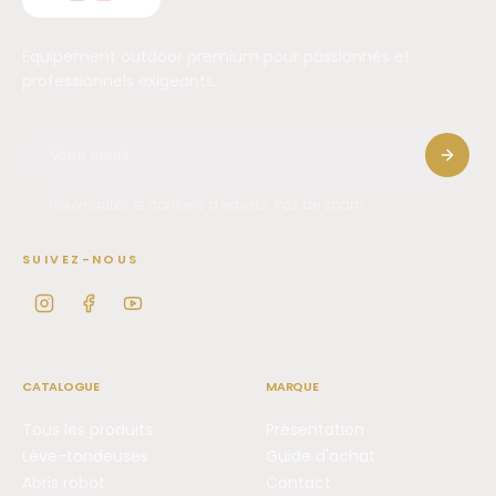
Équipement outdoor premium pour passionnés et
professionnels exigeants.
Nouveautés et conseils d'experts. Pas de spam.
SUIVEZ-NOUS
CATALOGUE
MARQUE
Tous les produits
Présentation
Lève-tondeuses
Guide d'achat
Abris robot
Contact