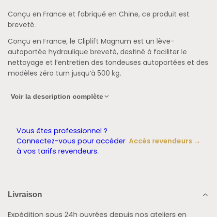
Conçu en France et fabriqué en Chine, ce produit est
breveté.
Conçu en France, le Cliplift Magnum est un lève-
autoportée hydraulique breveté, destiné à faciliter le
nettoyage et l’entretien des tondeuses autoportées et des
modèles zéro turn jusqu’à 500 kg.
Il permet d’accéder plus facilement au carter de coupe
Voir la description complète
pour réaliser les principales opérations d’entretien, comme
le nettoyage, le contrôle ou le remplacement des lames.
Un levage simple et progressif
Vous êtes professionnel ?
Connectez-vous pour accéder
Accès revendeurs →
Le vérin hydraulique permet de basculer progressivement
à vos tarifs revendeurs.
la machine sans effort important.
Les rampes facilitent l’accès des roues au berceau, tandis
que la voie extérieure maximale de 127 cm permet
d’accueillir de nombreux modèles d’autoportées.
Livraison
Le Cliplift Magnum atteint une hauteur de levée de 90 cm
Expédition sous 24h ouvrées depuis nos ateliers en