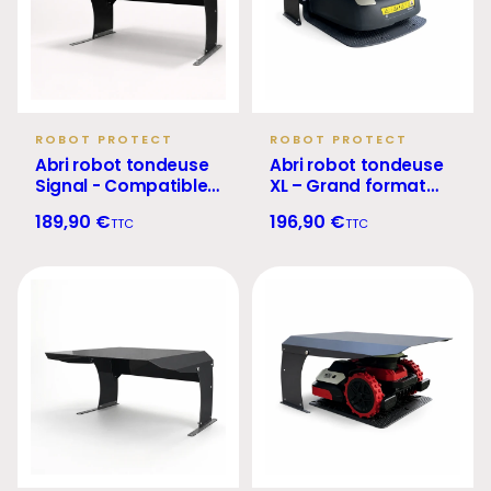
ROBOT PROTECT
ROBOT PROTECT
Abri robot tondeuse
Abri robot tondeuse
Signal - Compatible
XL – Grand format
RTK, GPS et filaire
multimarque
189,90 €
196,90 €
TTC
TTC