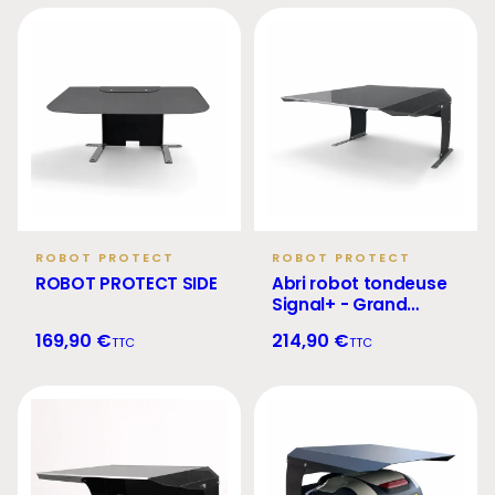
ROBOT PROTECT
ROBOT PROTECT
ROBOT PROTECT SIDE
Abri robot tondeuse
Signal+ - Grand
format RTK, GPS et
169,90 €
214,90 €
TTC
TTC
filaire