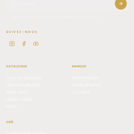
Nouveautés et conseils d'experts. Pas de spam.
SUIVEZ-NOUS
CATALOGUE
MARQUE
Tous les produits
Présentation
Lève-tondeuses
Guide d'achat
Abris robot
Contact
Lames robot
Moto
AIDE
Compatibilité abris