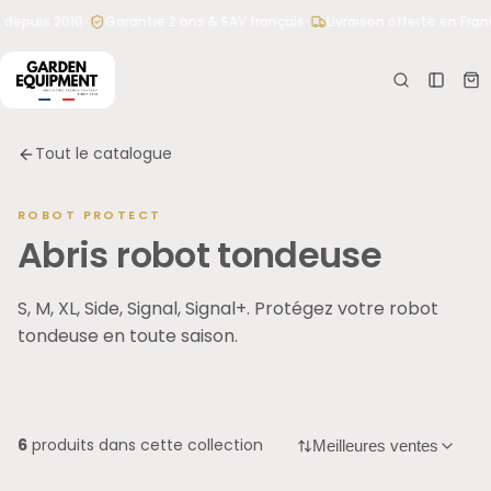
et
•
•
depuis 2010
Garantie 2 ans & SAV français
Livraison offerte en Fran
passer
Votr
e
au
pani
contenu
er
Votre
Tout le catalogue
panier
est
vide
ROBOT PROTECT
Aucun
Abris robot tondeuse
produit
pour le
Tapez votre besoin : « abri pour Husqvarna 305 », «
S, M, XL, Side, Signal, Signal+. Protégez votre robot
moment
lames Worx », « lève-tondeuse 500 kg »…
tondeuse en toute saison.
6
produits dans cette collection
Meilleures ventes