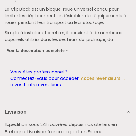
Le Clip’Block est un bloque-roue universel conçu pour
limiter les déplacements indésirables des équipements à
roues pendant leur transport ou leur stockage.
Simple à installer et à retirer, il convient à de nombreux
appareils utilisés dans les secteurs du jardinage, du
bâtiment, de l’entretien et de la motoculture.
Voir la description complète
Un maintien adapté à de nombreux équipements
Le Clip’Block peut notamment être utilisé avec :
Vous êtes professionnel ?
Connectez-vous pour accéder
Accès revendeurs →
un nettoyeur haute pression ;
un broyeur ;
un groupe
à vos tarifs revendeurs.
électrogène ; u
ne bétonnière ;
une fraise à neige ;
une
tondeuse ;
un chariot ;
différents équipements mobiles
équipés de roues compatibles.
Son réglage permet de l’adapter à des roues mesurant
Livraison
jusqu’à 40 cm de diamètre et 18 cm de largeur.
Expédition sous 24h ouvrées depuis nos ateliers en
Installation rapide
Bretagne. Livraison franco de port en France