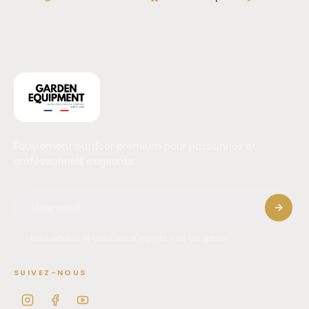
être nécessaire.
Caractéristiques
Bloque-roue universel multi-usage
Diamètre maximal de roue : 40 cm
Largeur maximale de roue : 18 cm
Installation et désinstallation rapides
Embase restant en place sur le support
Équipement outdoor premium pour passionnés et
Conception compacte
professionnels exigeants.
Adapté à de nombreux équipements à roues
Livraison franco de port
Le Clip’Block constitue une solution simple et pratique pour
améliorer le maintien des équipements mobiles pendant
leur transport ou leur rangement.
Nouveautés et conseils d'experts. Pas de spam.
SUIVEZ-NOUS