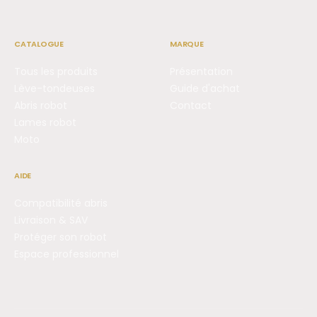
CATALOGUE
MARQUE
Tous les produits
Présentation
Lève-tondeuses
Guide d'achat
Abris robot
Contact
Lames robot
Moto
AIDE
Compatibilité abris
Livraison & SAV
Protéger son robot
Espace professionnel