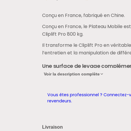
Conçu en France, fabriqué en Chine.
Conçu en France, le Plateau Mobile es
Cliplift Pro 800 kg.
Il transforme le Cliplift Pro en véritab
l’entretien et la manipulation de diff
Une surface de levage compléme
Voir la description complète
Avec ses dimensions de 65 × 85 cm, le
ne peuvent pas être directement pris e
Il peut notamment accueillir
Vous êtes professionnel ? Connectez-v
revendeurs.
une tondeuse compacte;
un groupe élect
équipements de motoculture ou d’atelier.
Le plateau atteint une hauteur maxima
Livraison