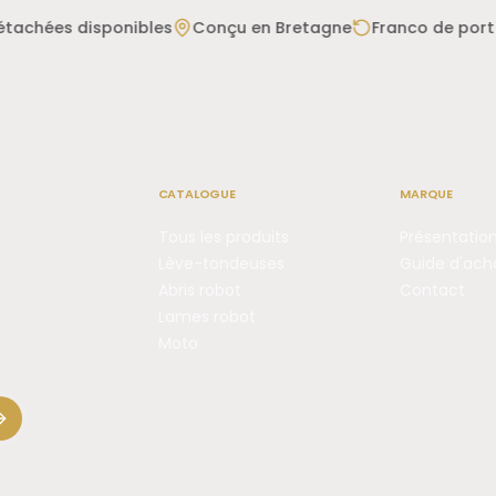
mobile adapté aux opérations courant
tachées disponibles
Conçu en Bretagne
Franco de port 
CATALOGUE
MARQUE
Tous les produits
Présentatio
Lève-tondeuses
Guide d'ach
Abris robot
Contact
Lames robot
Moto