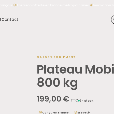
•
•
çais
Livraison offerte en France métropolitaine
Innovation bre
t
Contact
 Worx », « lève-tondeuse 500
GARDEN EQUIPMENT
Plateau Mobil
800 kg
199,00 €
TTC
En stock
Conçu en France
Breveté