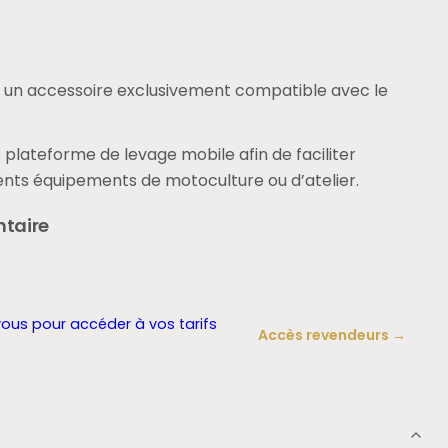
t un accessoire exclusivement compatible avec le
le plateforme de levage mobile afin de faciliter
érents équipements de motoculture ou d’atelier.
ntaire
 plateau permet de travailler sur des équipements qui
n charge par les supports de roues du Cliplift Pro.
ous pour accéder à vos tarifs
Accès revendeurs →
rogène;
une tronçonneuse;
un taille-haie;
différents petits
le de 80 cm afin de placer l’équipement à une