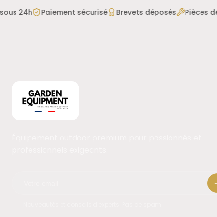
sous 24h
Paiement sécurisé
Brevets déposés
Pièces dé
Équipement outdoor premium pour passionnés et
professionnels exigeants.
Nouveautés et conseils d'experts. Pas de spam.