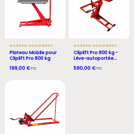
GARDEN EQUIPMENT
GARDEN EQUIPMENT
Plateau Mobile pour
Cliplift Pro 800 kg -
Cliplift Pro 800 kg
Lève-autoportée
hydraulique
199,00 €
590,00 €
TTC
TTC
professionnel