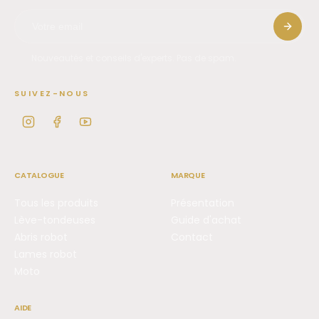
Nouveautés et conseils d'experts. Pas de spam.
SUIVEZ-NOUS
CATALOGUE
MARQUE
Tous les produits
Présentation
Lève-tondeuses
Guide d'achat
Abris robot
Contact
Lames robot
Moto
AIDE