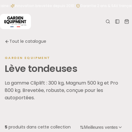
et
•
•
aine
Innovation brevetée depuis 2010
Garantie 2 ans & SAV français
passer
Votr
e
au
pani
contenu
er
Votre
Tout le catalogue
panier
est
vide
GARDEN EQUIPMENT
Aucun
Lève tondeuses
produit
pour le
Tapez votre besoin : « abri pour Husqvarna 305 », «
La gamme Cliplift : 300 kg, Magnum 500 kg et Pro
moment
lames Worx », « lève-tondeuse 500 kg »…
800 kg. Brevetée, robuste, conçue pour les
autoportées.
5
produits dans cette collection
Meilleures ventes